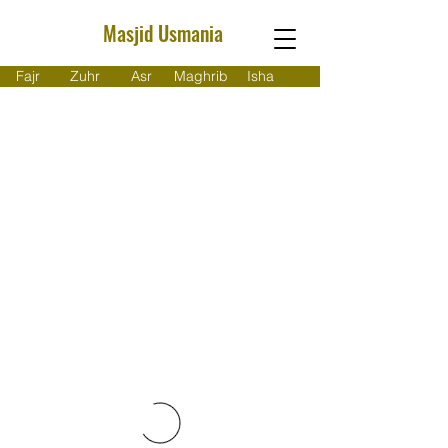
Masjid Usmania
Fajr
Zuhr
Asr
Maghrib
Isha