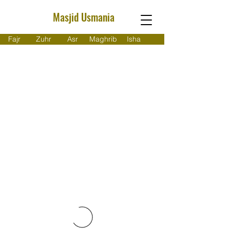
Masjid Usmania
Fajr
Zuhr
Asr
Maghrib
Isha