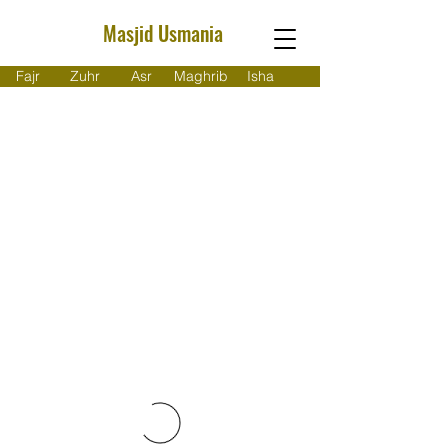
Masjid Usmania
Fajr
Zuhr
Asr
Maghrib
Isha