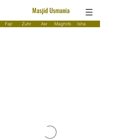
Masjid Usmania
Fajr
Zuhr
Asr
Maghrib
Isha