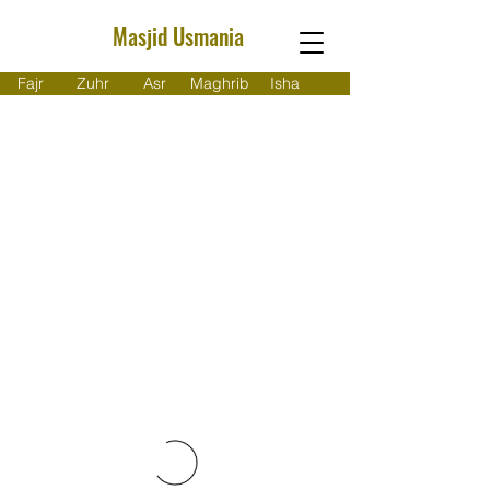
Masjid Usmania
Fajr
Zuhr
Asr
Maghrib
Isha