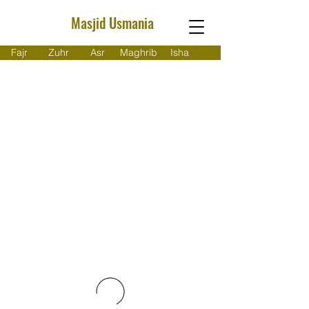
Masjid Usmania
Fajr
Zuhr
Asr
Maghrib
Isha