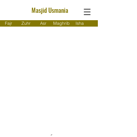
Masjid Usmania
Fajr
Zuhr
Asr
Maghrib
Isha