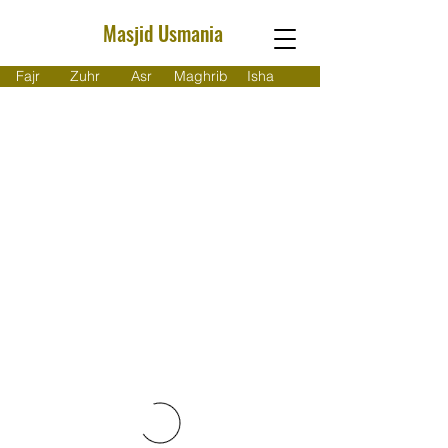
Masjid Usmania
Fajr
Zuhr
Asr
Maghrib
Isha