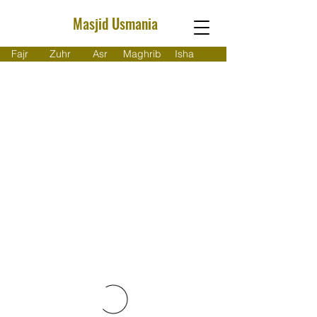
Masjid Usmania
Fajr
Zuhr
Asr
Maghrib
Isha