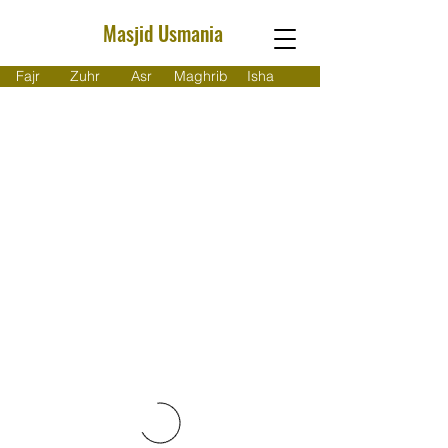
Masjid Usmania
Fajr
Zuhr
Asr
Maghrib
Isha