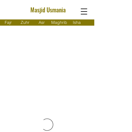
Masjid Usmania
Fajr
Zuhr
Asr
Maghrib
Isha