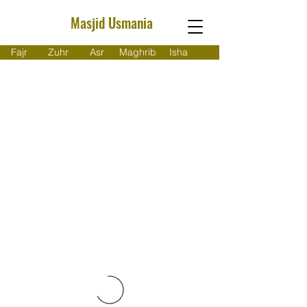
Masjid Usmania
Fajr
Zuhr
Asr
Maghrib
Isha