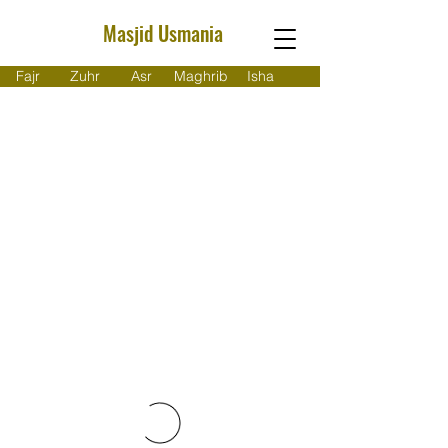
Masjid Usmania
Fajr
Zuhr
Asr
Maghrib
Isha