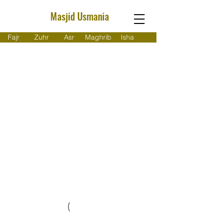
Masjid Usmania
Fajr
Zuhr
Asr
Maghrib
Isha