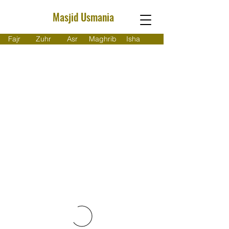
Masjid Usmania
Fajr
Zuhr
Asr
Maghrib
Isha