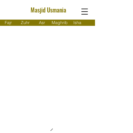
Masjid Usmania
Fajr
Zuhr
Asr
Maghrib
Isha