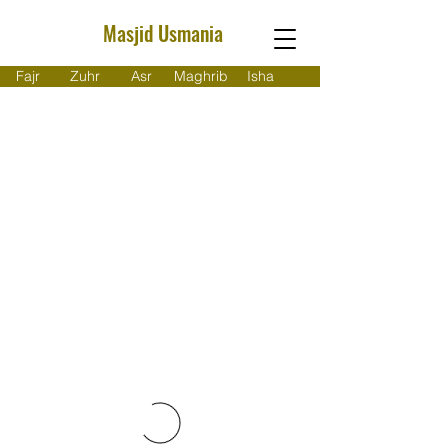
Masjid Usmania
Fajr
Zuhr
Asr
Maghrib
Isha